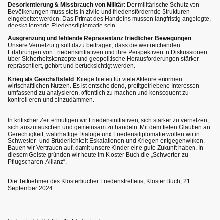
Desorientierung & Missbrauch von Militär
: Der militärische Schutz von
Bevölkerungen muss stets in zivile und friedensfördernde Strukturen
eingebettet werden. Das Primat des Handelns müssen langfristig angelegte,
deeskalierende Friedensdiplomatie sein.
Ausgrenzung und fehlende Repräsentanz friedlicher Bewegungen
:
Unsere Vernetzung soll dazu beitragen, dass die weitreichenden
Erfahrungen von Friedensinitiativen und ihre Perspektiven in Diskussionen
über Sicherheitskonzepte und geopolitische Herausforderungen stärker
repräsentiert, gehört und berücksichtigt werden.
Krieg als Geschäftsfeld
: Kriege bieten für viele Akteure enormen
wirtschaftlichen Nutzen. Es ist entscheidend, profitgetriebene Interessen
umfassend zu analysieren, öffentlich zu machen und konsequent zu
kontrollieren und einzudämmen.
In kritischer Zeit ermutigen wir Friedensinitiativen, sich stärker zu vernetzen,
sich auszutauschen und gemeinsam zu handeln. Mit dem tiefen Glauben an
Gerechtigkeit, wahrhaftige Dialoge und Friedensdiplomatie wollen wir in
Schwester- und Brüderlichkeit Eskalationen und Kriegen entgegenwirken.
Bauen wir Vertrauen auf, damit unsere Kinder eine gute Zukunft haben. In
diesem Geiste gründen wir heute im Kloster Buch die „Schwerter-zu-
Pflugscharen-Allianz“.
Die Teilnehmer des Klosterbucher Friedenstreffens, Kloster Buch, 21.
September 2024