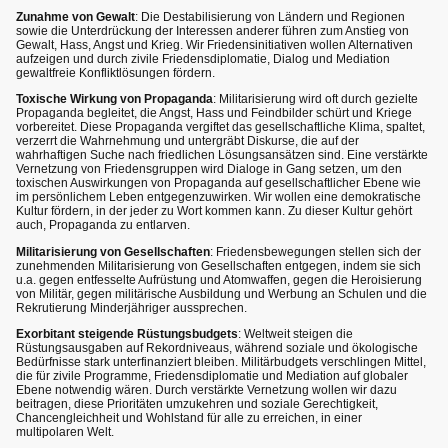
Zunahme von Gewalt
: Die Destabilisierung von Ländern und Regionen
sowie die Unterdrückung der Interessen anderer führen zum Anstieg von
Gewalt, Hass, Angst und Krieg. Wir Friedensinitiativen wollen Alternativen
aufzeigen und durch zivile Friedensdiplomatie, Dialog und Mediation
gewaltfreie Konfliktlösungen fördern.
Toxische Wirkung von Propaganda
: Militarisierung wird oft durch gezielte
Propaganda begleitet, die Angst, Hass und Feindbilder schürt und Kriege
vorbereitet. Diese Propaganda vergiftet das gesellschaftliche Klima, spaltet,
verzerrt die Wahrnehmung und untergräbt Diskurse, die auf der
wahrhaftigen Suche nach friedlichen Lösungsansätzen sind. Eine verstärkte
Vernetzung von Friedensgruppen wird Dialoge in Gang setzen, um den
toxischen Auswirkungen von Propaganda auf gesellschaftlicher Ebene wie
im persönlichem Leben entgegenzuwirken. Wir wollen eine demokratische
Kultur fördern, in der jeder zu Wort kommen kann. Zu dieser Kultur gehört
auch, Propaganda zu entlarven.
Militarisierung von Gesellschaften
: Friedensbewegungen stellen sich der
zunehmenden Militarisierung von Gesellschaften entgegen, indem sie sich
u.a. gegen entfesselte Aufrüstung und Atomwaffen, gegen die Heroisierung
von Militär, gegen militärische Ausbildung und Werbung an Schulen und die
Rekrutierung Minderjähriger aussprechen.
Exorbitant steigende Rüstungsbudgets
: Weltweit steigen die
Rüstungsausgaben auf Rekordniveaus, während soziale und ökologische
Bedürfnisse stark unterfinanziert bleiben. Militärbudgets verschlingen Mittel,
die für zivile Programme, Friedensdiplomatie und Mediation auf globaler
Ebene notwendig wären. Durch verstärkte Vernetzung wollen wir dazu
beitragen, diese Prioritäten umzukehren und soziale Gerechtigkeit,
Chancengleichheit und Wohlstand für alle zu erreichen, in einer
multipolaren Welt.