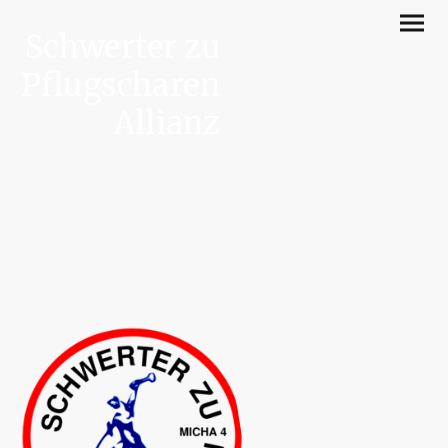
Schwerter zu
Pflugscharen
Allianz