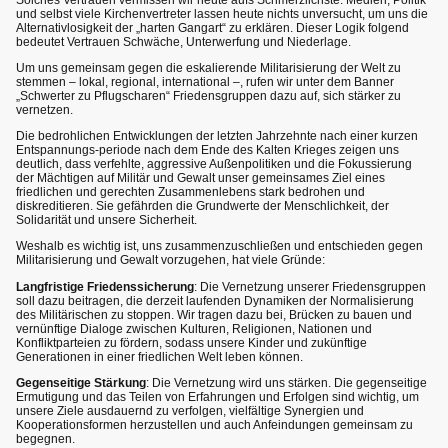
und selbst viele Kirchenvertreter lassen heute nichts unversucht, um uns die
Alternativlosigkeit der „harten Gangart“ zu erklären. Dieser Logik folgend
bedeutet Vertrauen Schwäche, Unterwerfung und Niederlage.
Um uns gemeinsam gegen die eskalierende Militarisierung der Welt zu
stemmen – lokal, regional, international –, rufen wir unter dem Banner
„Schwerter zu Pflugscharen“ Friedensgruppen dazu auf, sich stärker zu
vernetzen.
Die bedrohlichen Entwicklungen der letzten Jahrzehnte nach einer kurzen
Entspannungs-periode nach dem Ende des Kalten Krieges zeigen uns
deutlich, dass verfehlte, aggressive Außenpolitiken und die Fokussierung
der Mächtigen auf Militär und Gewalt unser gemeinsames Ziel eines
friedlichen und gerechten Zusammenlebens stark bedrohen und
diskreditieren. Sie gefährden die Grundwerte der Menschlichkeit, der
Solidarität und unsere Sicherheit.
Weshalb es wichtig ist, uns zusammenzuschließen und entschieden gegen
Militarisierung und Gewalt vorzugehen, hat viele Gründe:
Langfristige Friedenssicherung
: Die Vernetzung unserer Friedensgruppen
soll dazu beitragen, die derzeit laufenden Dynamiken der Normalisierung
des Militärischen zu stoppen. Wir tragen dazu bei, Brücken zu bauen und
vernünftige Dialoge zwischen Kulturen, Religionen, Nationen und
Konfliktparteien zu fördern, sodass unsere Kinder und zukünftige
Generationen in einer friedlichen Welt leben können.
Gegenseitige Stärkung
: Die Vernetzung wird uns stärken. Die gegenseitige
Ermutigung und das Teilen von Erfahrungen und Erfolgen sind wichtig, um
unsere Ziele ausdauernd zu verfolgen, vielfältige Synergien und
Kooperationsformen herzustellen und auch Anfeindungen gemeinsam zu
begegnen.